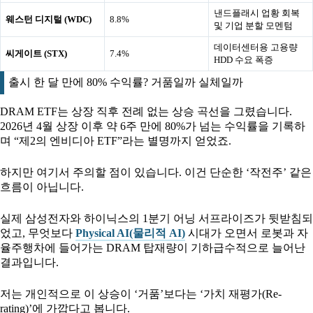
낸드플래시 업황 회복
웨스턴 디지털 (WDC)
8.8%
및 기업 분할 모멘텀
데이터센터용 고용량
씨게이트 (STX)
7.4%
HDD 수요 폭증
출시 한 달 만에 80% 수익률? 거품일까 실체일까
DRAM ETF는 상장 직후 전례 없는 상승 곡선을 그렸습니다.
2026년 4월 상장 이후 약 6주 만에 80%가 넘는 수익률을 기록하
며 “제2의 엔비디아 ETF”라는 별명까지 얻었죠.
하지만 여기서 주의할 점이 있습니다. 이건 단순한 ‘작전주’ 같은
흐름이 아닙니다.
실제 삼성전자와 하이닉스의 1분기 어닝 서프라이즈가 뒷받침되
었고, 무엇보다
Physical AI(물리적 AI)
시대가 오면서 로봇과 자
율주행차에 들어가는 DRAM 탑재량이 기하급수적으로 늘어난
결과입니다.
저는 개인적으로 이 상승이 ‘거품’보다는 ‘가치 재평가(Re-
rating)’에 가깝다고 봅니다.